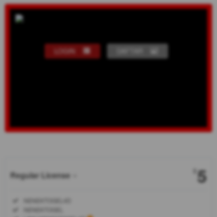
LOGIN
DAFTAR
Show More
5
$
Regular License
Regular
Included:
NENEKTOGEL4D
License
Included:
NENEKTOGEL
SELECTED