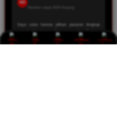
HD
Â¡ÃƒÆ’Ã¢â‚¬Å¡Ãƒâ€šÃ‚Â¢ÃƒÆ’Ã†â€™Ãƒâ€ Ã¢â‚¬â„¢Ã
Member sejak 2026
Kupang
Â¡Ãƒâ€šÃ‚Â¬ÃƒÆ’Ã¢â‚¬Â¦Ãƒâ€šÃ‚Â¡ÃƒÆ’Ã†â€™ÃƒÂ¢
Â¡ÃƒÆ’Ã¢â‚¬Å¡Ãƒâ€šÃ‚Â¬ÃƒÆ’Ã†â€™Ãƒâ€ Ã¢â‚¬â„¢Ãƒ
Saya suka karena pilihan pasaran lengkap
ÃƒÂ¢Ã¢â€šÂ¬Ã¢â€žÂ¢ÃƒÆ’Ã†â€™Ãƒâ€šÃ‚Â¢ÃƒÆ’Ã‚Â
seperti Hongkong, Singapore, dan Sydney.
Â¡Ãƒâ€šÃ‚Â¬ÃƒÆ’Ã¢â‚¬Â¦Ãƒâ€šÃ‚Â¡ÃƒÆ’Ã†â€™Ãƒâ€ 
Update result juga cepat dan akurat setiap hari.
Promo
Login
Daftar
Whatsapp
Live Chat
Â¡ÃƒÆ’Ã¢â‚¬Å¡Ãƒâ€šÃ‚Â¬ÃƒÆ’Ã†â€™Ãƒâ€ Ã¢â‚¬â„¢Ãƒ
ÃƒÂ¢Ã¢â€šÂ¬Ã¢â€žÂ¢ÃƒÆ’Ã†â€™ÃƒÂ¢Ã¢â€šÂ¬
ÃƒÆ’Ã‚Â¢ÃƒÂ¢Ã¢â‚¬Å¡Ã‚Â¬ÃƒÂ¢Ã¢â‚¬Å¾Ã‚Â¢ÃƒÆ’Ã†â€
ÃƒÆ’Ã†â€™Ãƒâ€šÃ‚Â¢ÃƒÆ’Ã‚Â¢ÃƒÂ¢Ã¢â€šÂ¬Ã…
Â¡Ãƒâ€šÃ‚Â¬ÃƒÆ’Ã‚Â¢ÃƒÂ¢Ã¢â€šÂ¬Ã…
Â¾Ãƒâ€šÃ‚Â¢ÃƒÆ’Ã†â€™Ãƒâ€ Ã¢â‚¬â„¢ÃƒÆ’Ã¢â‚¬
ÃƒÂ¢Ã¢â€šÂ¬Ã¢â€žÂ¢ÃƒÆ’Ã†â€™ÃƒÂ¢Ã¢â€šÂ¬Ã…
Â¡ÃƒÆ’Ã¢â‚¬Å¡Ãƒâ€šÃ‚Â¢ÃƒÆ’Ã†â€™Ãƒâ€ Ã¢â‚¬â„¢Ã
Â¡Ãƒâ€šÃ‚Â¬ÃƒÆ’Ã¢â‚¬Â¦Ãƒâ€šÃ‚Â¡ÃƒÆ’Ã†â€™ÃƒÂ¢
Â¡ÃƒÆ’Ã¢â‚¬Å¡Ãƒâ€šÃ‚Â¬ÃƒÆ’Ã†â€™Ãƒâ€ Ã¢â‚¬â„¢Ã
Â¡ÃƒÆ’Ã¢â‚¬Å¡Ãƒâ€šÃ‚Â¡ÃƒÆ’Ã†â€™Ãƒâ€ Ã¢â‚¬â„¢ÃƒÆ